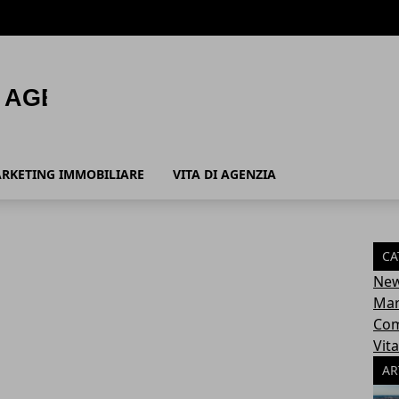
ari
RKETING IMMOBILIARE
VITA DI AGENZIA
CA
New
Mar
Com
Vit
AR