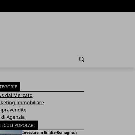
Cerca
TEGORIE
s dal Mercato
keting Immobiliare
pravendite
a di Agenzia
TICOLI POPOLARI
Investire in Emilia-Romagna: i