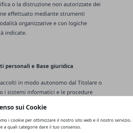
ifica o la distruzione non autorizzate dei
iene effettuato mediante strumenti
odalità organizzative e con logiche
tà indicate.
ti personali e Base giuridica
raccolti in modo autonomo dal Titolare o
o i sistemi informatici e le procedure
nto del presente Sito web acquisiscono
enso sui Cookie
, di carattere tecnico-informatico (ad es.
tilizzato, il sistema operativo, il nome di
amo i cookie per ottimizzare il nostro sito web e il nostro servizio.
re a quali categorie dare il tuo consenso.
 dai quali è stato effettuato l’accesso o