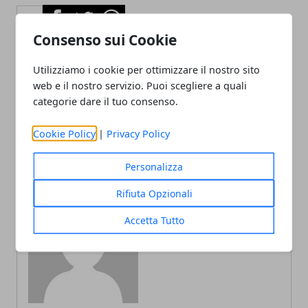
Facebook
Twitter
Whatsapp
Consenso sui Cookie
Utilizziamo i cookie per ottimizzare il nostro sito
web e il nostro servizio. Puoi scegliere a quali
Articolo Precedente
Articolo Successivo
categorie dare il tuo consenso.
Arredo d’autunno, nuove
Casa fresca, idee per
tendenze del 2019
l’estate 2019
Cookie Policy
|
Privacy Policy
Personalizza
Rifiuta Opzionali
Accetta Tutto
Redazione